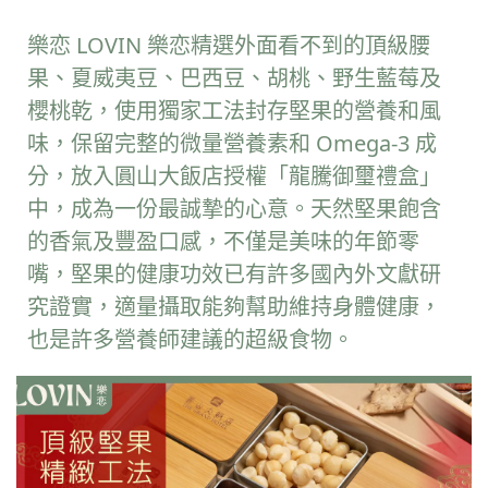
樂恋 LOVIN 樂恋精選外面看不到的頂級腰
果、夏威夷豆、巴西豆、胡桃、
野生藍莓及
櫻桃乾
，使用獨家工法封存堅果的營養和風
味，保留完整的微量營養素和 Omega
-3
成
分
，放入圓山大飯店授權「龍騰御璽禮盒」
中，成為一份最誠摯的心意。天然堅果飽含
的香氣及豐盈口感，不僅是美味的年節零
嘴，堅果的健康功效已有許多國內外文獻研
究證實，適量攝取能夠幫助維持身體健康，
也是許多營養師建議的超級食物。