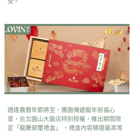
受。
適逢農曆年節將至，團圓傳遞龍年祝福心
意，台北圓山大飯店特別授權，
推出期間限
定「龍騰御璽禮盒
」 ，
禮盒內容精選最高等