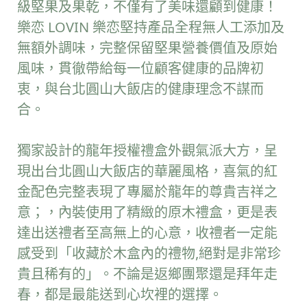
級堅果及果乾，不僅有了美味還顧到健康！
樂恋 LOVIN 樂恋堅持產品全程無人工添加及
無額外調味，完整保留堅果營養價值及原始
風味，貫徹帶給每一位顧客健康的品牌初
衷，與台北圓山大飯店的健康理念不謀而
合。
獨家設計的龍年授權禮盒外觀氣派大方，呈
現出台北圓山大飯店的華麗風格，喜氣的紅
金配色完整表現了專屬於龍年的尊貴吉祥之
意
；，
內裝使用了精緻的原木禮盒，
更是表
達出送禮者至高無上的心意，收禮者一定能
感受到「收藏於木盒內的
禮物,
絕對是非常珍
貴且稀有的」。
不論是返鄉團聚還是拜年走
春，都是最能送到心坎裡的選擇。