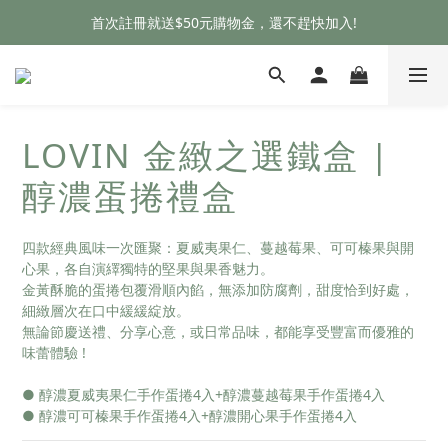
首次註冊就送$50元購物金，還不趕快加入!
首次註冊就送$50元購物金，還不趕快加入!
✨單筆消費滿$699全館超商免運費、$999宅配免運費✨
首次註冊就送$50元購物金，還不趕快加入!
LOVIN 金緻之選鐵盒 |
醇濃蛋捲禮盒
四款經典風味一次匯聚：夏威夷果仁、蔓越莓果、可可榛果與開
心果，各自演繹獨特的堅果與果香魅力。
金黃酥脆的蛋捲包覆滑順內餡，無添加防腐劑，甜度恰到好處，
細緻層次在口中緩緩綻放。
無論節慶送禮、分享心意，或日常品味，都能享受豐富而優雅的
味蕾體驗 !
● 醇濃夏威夷果仁手作蛋捲4入+醇濃蔓越莓果手作蛋捲4入
● 醇濃可可榛果手作蛋捲4入+醇濃開心果手作蛋捲4入