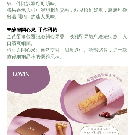
氣，伴隨淡雅可可韻味。
榛果香氣與可可濃韻相互交融，甜度恰到好處，層層堆疊
出溫潤順口的迷人風味。
💚
醇濃開心果 手作蛋捲
金黃蛋捲包覆細緻開心果香，淡雅堅果氣息緩緩綻放，入
口清爽細膩。
蛋香與開心果香自然交融，甜度適中、餘韻悠長，是一款
值得細細品味的優雅風味。