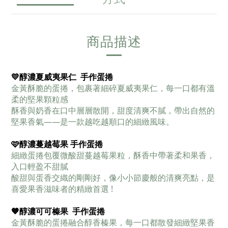
商品描述
💛醇濃夏威夷果仁 手作蛋捲
金黃酥脆的蛋捲，包裹著細碎夏威夷果仁，每一口都有溫
柔的堅果顆粒感
酥香與奶香在口中層層散開，甜度清爽不膩，帶出自然的
堅果香氣——是一款越吃越順口的細緻風味。
🩷
醇濃蔓越莓果
手作蛋捲
細緻蛋捲包覆微酸甜蔓越莓果粒，酥香中帶著柔和果香，
入口輕盈不甜膩
酸甜與蛋香交織的剛剛好，像小小節慶般的清爽亮點，是
喜愛果香滋味者的精緻首選 !
🤎
醇濃可可榛果 手作蛋捲
金黃酥脆的蛋捲融合醇香榛果，每一口都散發細緻堅果香